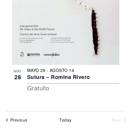
MAYO 28
-
AGOSTO 14
MAY
28
Sutura – Romina Rivero
Gratuito
Events
Even
Previous
Today
Next