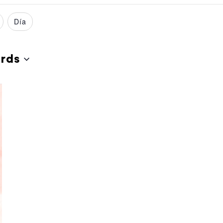
Día
ards