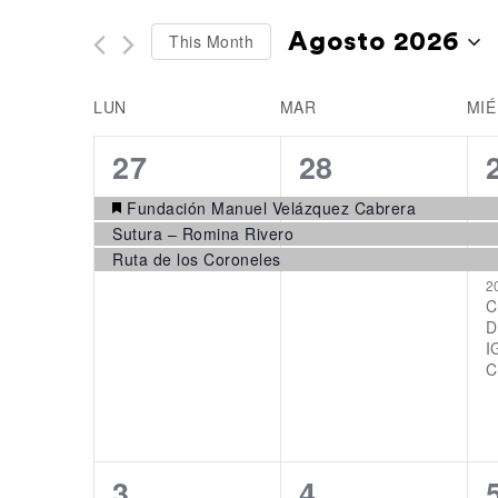
of
Navigation
by
Agosto 2026
This Month
the
Keyword.
Select
form
LUN
MAR
MIÉ
date.
inputs
Calendar
will
of
3
3
27
28
cause
Events
events,
events,
the
Fundación Manuel Velázquez Cabrera
Sutura – Romina Rivero
list
Ruta de los Coroneles
of
2
events
C
D
to
I
refresh
C
with
the
filtered
3
3
3
4
results.