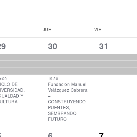
JUE
VIE
4
4
3
29
30
31
events,
events,
events,
0:00
19:30
ICLO DE
Fundación Manuel
IVERSIDAD,
Velázquez Cabrera
GUALDAD Y
–
ULTURA
CONSTRUYENDO
PUENTES,
SEMBRANDO
FUTURO
3
3
3
5
6
7