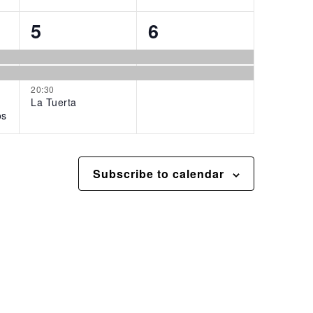
3
2
5
6
events,
events,
20:30
La Tuerta
os
Subscribe to calendar