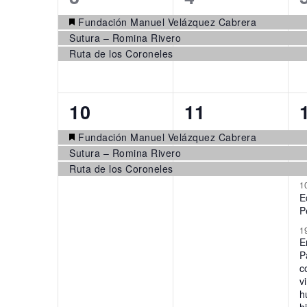
events,
events,
Fundación Manuel Velázquez Cabrera
Sutura – Romina Rivero
Ruta de los Coroneles
3
3
10
11
events,
events,
Fundación Manuel Velázquez Cabrera
Sutura – Romina Rivero
Ruta de los Coroneles
1
E
P
1
E
P
c
v
h