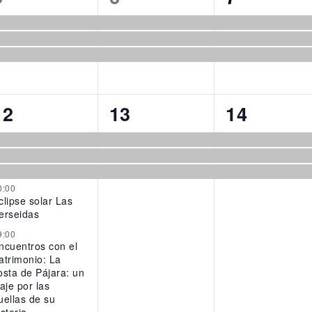
events,
events,
events,
5
3
3
12
13
14
events,
events,
events,
0:00
clipse solar Las
erseidas
9:00
ncuentros con el
atrimonio: La
osta de Pájara: un
iaje por las
uellas de su