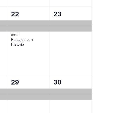
3
2
22
23
events,
events,
09:00
Paisajes con
Historia
2
2
29
30
events,
events,