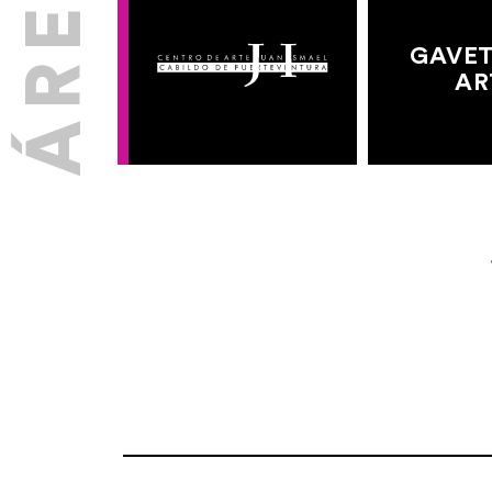
GAVET
AR