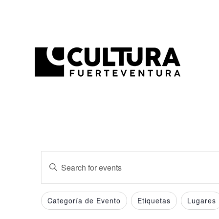
Events
Enter
Search
Keyword.
and
Search
Filters
Changing
Categoría de Evento
Etiquetas
Lugares
for
Views
any
Events