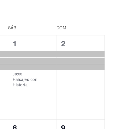
SÁB
DOM
4
3
1
2
events,
events,
09:00
Paisajes con
Historia
3
3
8
9