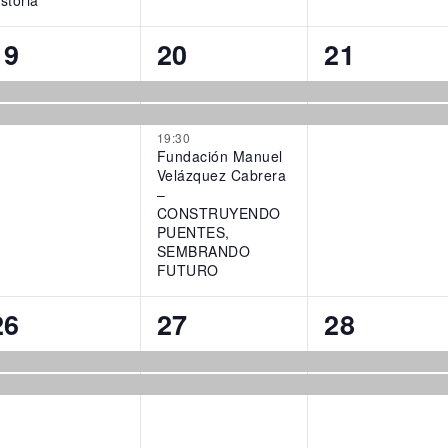
istoria
2
3
2
19
20
21
events,
events,
events,
19:30
Fundación Manuel
Velázquez Cabrera
–
CONSTRUYENDO
PUENTES,
SEMBRANDO
FUTURO
2
2
2
26
27
28
events,
events,
events,