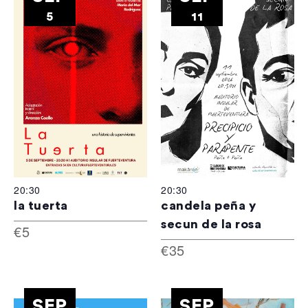
5
11
20:30
20:30
la tuerta
candela peña y
secun de la rosa
€5
€35
SEP
SEP