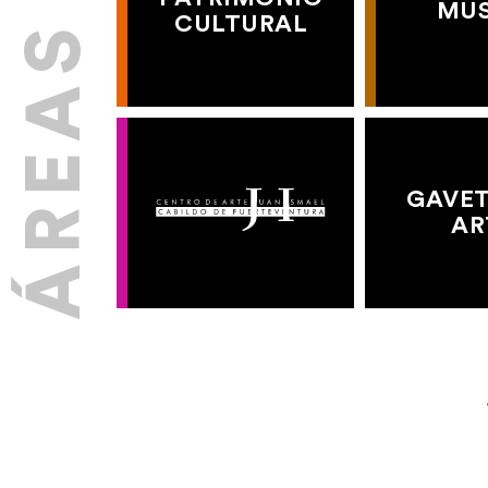
MU
CULTURAL
GAVET
AR