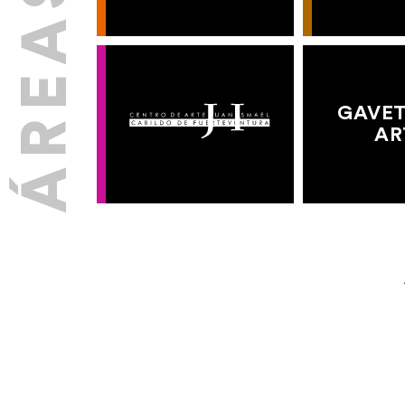
GAVET
AR