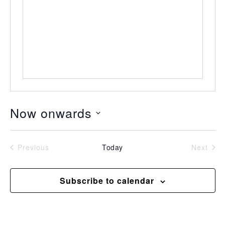
Now onwards
Select
date.
Events
Even
Previous
Today
Next
Subscribe to calendar