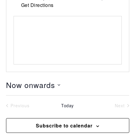
Get Directions
Now onwards
Select
date.
Events
Even
Previous
Today
Next
Subscribe to calendar