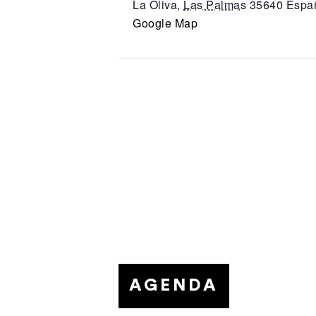
La Oliva
,
Las Palmas
35640
Espa
Google Map
AGENDA