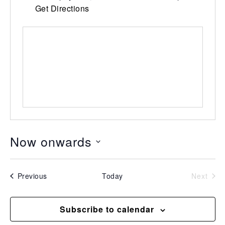
Get Directions
Now onwards
Select
date.
Events
Even
Previous
Today
Next
Subscribe to calendar