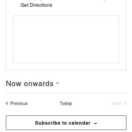
Get Directions
Now onwards
Select
date.
Events
Even
Previous
Today
Next
Subscribe to calendar