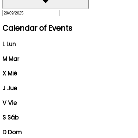
Calendar of Events
L
Lun
M
Mar
X
Mié
J
Jue
V
Vie
S
Sáb
D
Dom