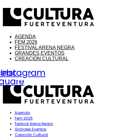
AGENDA
FEM 2026
FESTIVAL ARENA NEGRA
GRANDES EVENTOS
CREACIÓN CULTURAL
cebook-
Instagram
quare
Agenda
Fem 2026
Festival Arena Negra
Grandes Eventos
Creación Cultural