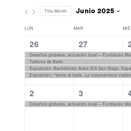
of
Navigation
by
Junio 2025
This Month
the
Keyword.
Select
form
LUN
MAR
MIÉ
date.
inputs
Calendar
will
of
4
4
26
27
cause
Events
events,
events,
the
Desafíos globales, actuación local – Fundación M
Talleres de Baile
list
Exposición: Bachillerato Artes IES San Diego. Esp
of
events
to
1
1
2
3
refresh
event,
event,
with
Desafíos globales, actuación local – Fundación M
the
filtered
results.