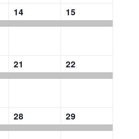
1
1
14
15
event,
event,
1
1
21
22
event,
event,
1
1
28
29
event,
event,