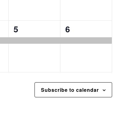
1
1
5
6
event,
event,
Subscribe to calendar