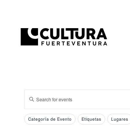
Events
Enter
Search
Keyword.
and
Search
Filters
Changing
Categoría de Evento
Etiquetas
Lugares
for
Views
any
Events