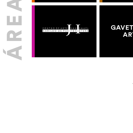
GAVET
AR