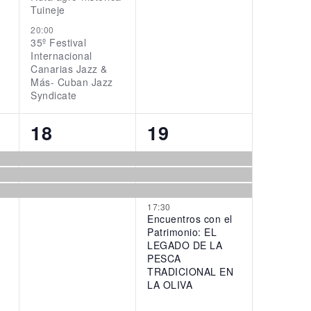
Tuineje
20:00
35º Festival
Internacional
Canarias Jazz &
Más- Cuban Jazz
Syndicate
3
4
18
19
events,
events,
17:30
Encuentros con el
Patrimonio: EL
LEGADO DE LA
PESCA
TRADICIONAL EN
LA OLIVA