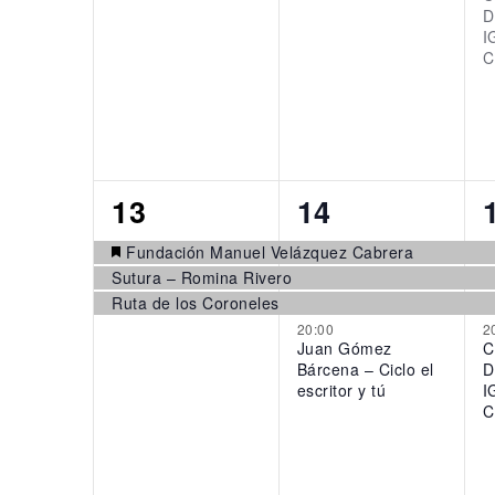
D
I
C
3
4
13
14
events,
events,
Fundación Manuel Velázquez Cabrera
Sutura – Romina Rivero
Ruta de los Coroneles
20:00
2
Juan Gómez
C
Bárcena – Ciclo el
D
escritor y tú
I
C