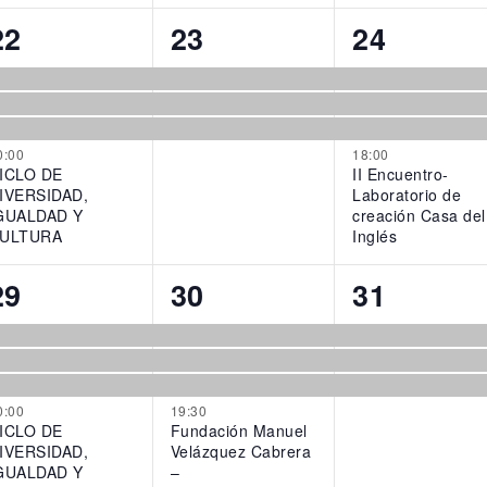
4
3
4
22
23
24
events,
events,
events,
0:00
18:00
ICLO DE
II Encuentro-
IVERSIDAD,
Laboratorio de
GUALDAD Y
creación Casa del
ULTURA
Inglés
4
4
3
29
30
31
events,
events,
events,
0:00
19:30
ICLO DE
Fundación Manuel
IVERSIDAD,
Velázquez Cabrera
GUALDAD Y
–