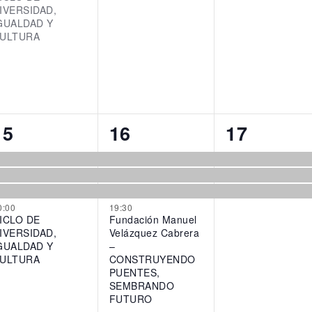
IVERSIDAD,
GUALDAD Y
ULTURA
4
4
3
15
16
17
events,
events,
events,
0:00
19:30
ICLO DE
Fundación Manuel
IVERSIDAD,
Velázquez Cabrera
GUALDAD Y
–
ULTURA
CONSTRUYENDO
PUENTES,
SEMBRANDO
FUTURO