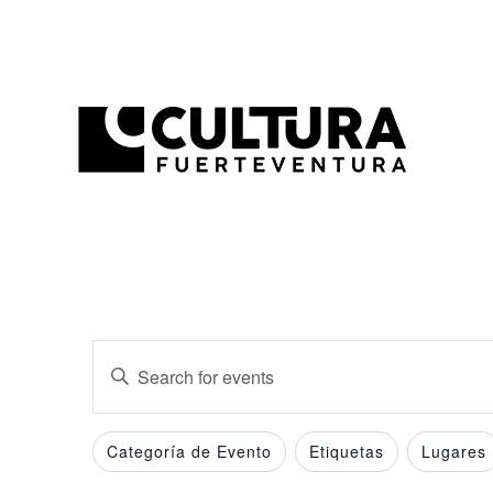
Events
Enter
Search
Keyword.
and
Search
Filters
Changing
Categoría de Evento
Etiquetas
Lugares
for
Views
any
Events